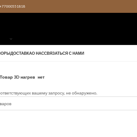
2 +77000551818
ЗОРЫ
ДОСТАВКА
О НАС
СВЯЗАТЬСЯ С НАМИ
Товар 3D нагрев
нет
оответствующих вашему запросу, не обнаружено.