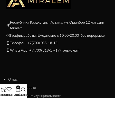
Республика Казахстан, г.Астана, ул. Орынбор 12 магазин
Miralem
График работы: Ежедневно с 10.00-20.00 (без перерыва)
Телефон: +7(700) 055-18-18
WhatsApp: +7(700) 318-17-17 (только чат)
О нас
Договор Оферта
0
агазин
Избранное
Заказ
Мой аккаунт
Политика конфиденциальности
Политика возврата