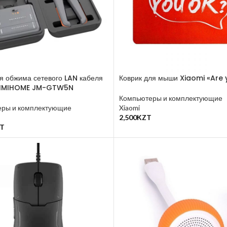
я обжима сетевого LAN кабеля
Коврик для мыши Xiaomi «Are
JIMIHOME JM-GTW5N
Компьютеры и комплектующие
ры и комплектующие
Xiaomi
2,500
KZT
В Корзину
T
у