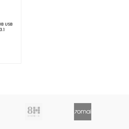
UB USB
.1