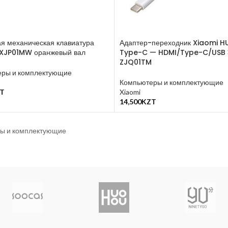
я механическая клавиатура
Адаптер-переходник Xiaomi H
JXJP01MW оранжевый вал
Type-C — HDMI/Type-C/USB 3
ZJQ01TM
ры и комплектующие
Компьютеры и комплектующие
T
Xiaomi
у
14,500
KZT
В Корзину
ы и комплектующие