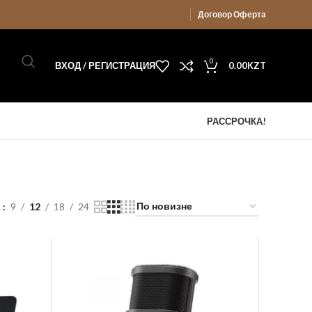
Договор Оферта
0
ВХОД / РЕГИСТРАЦИЯ
0.00
KZT
РАССРОЧКА!
ь
9
12
18
24