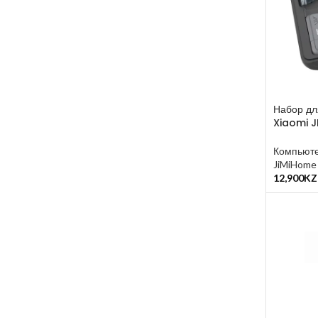
Набор дл
Xiaomi 
Компьюте
JiMiHome
12,900
KZ
В Корзин