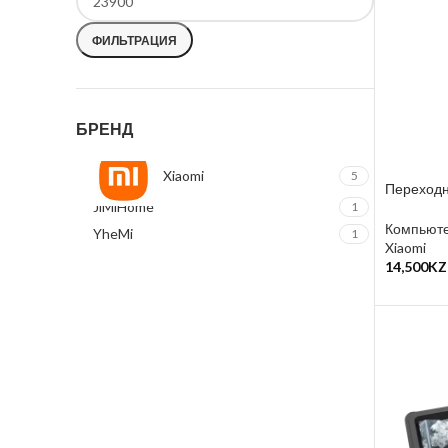
ФИЛЬТРАЦИЯ
БРЕНД
Xiaomi
5
Переход
JiMiHome
1
Компьюте
YheMi
1
Xiaomi
14,500
KZ
В Корзин