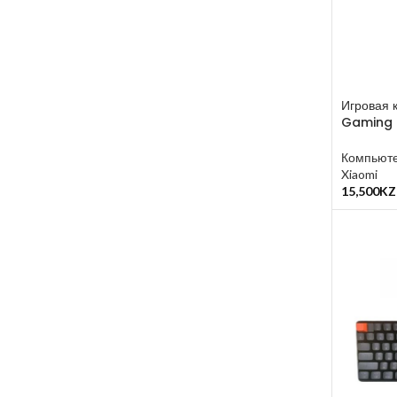
Игровая 
Gaming 
Компьюте
Xiaomi
15,500
KZ
В Корзин