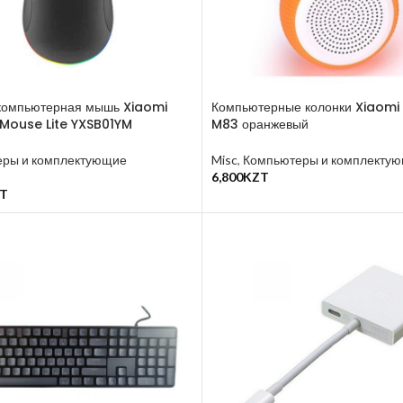
компьютерная мышь Xiaomi
Компьютерные колонки Xiaomi
Mouse Lite YXSB01YM
M83 оранжевый
ры и комплектующие
Misc
,
Компьютеры и комплекту
6,800
KZT
В Корзину
T
у