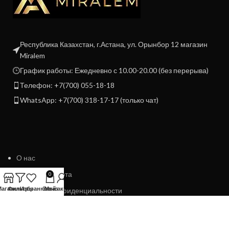
Республика Казахстан, г.Астана, ул. Орынбор 12 магазин
Miralem
График работы: Ежедневно с 10.00-20.00 (без перерыва)
Телефон: +7(700) 055-18-18
WhatsApp: +7(700) 318-17-17 (только чат)
О нас
Договор Оферта
0
Магазин
Фильтры
Избранное
Заказ
Мой аккаунт
Политика конфиденциальности
Политика возврата