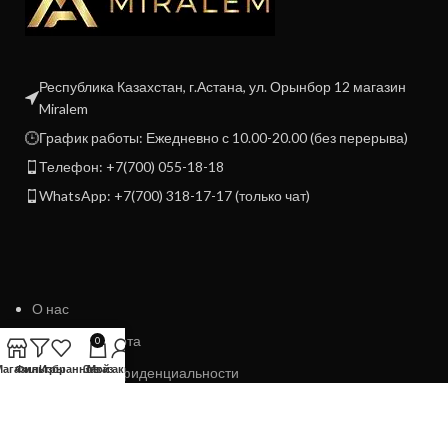
Республика Казахстан, г.Астана, ул. Орынбор 12 магазин
Miralem
График работы: Ежедневно с 10.00-20.00 (без перерыва)
Телефон: +7(700) 055-18-18
WhatsApp: +7(700) 318-17-17 (только чат)
О нас
Договор Оферта
0
Магазин
Фильтры
Избранное
Заказ
Мой аккаунт
Политика конфиденциальности
Политика возврата