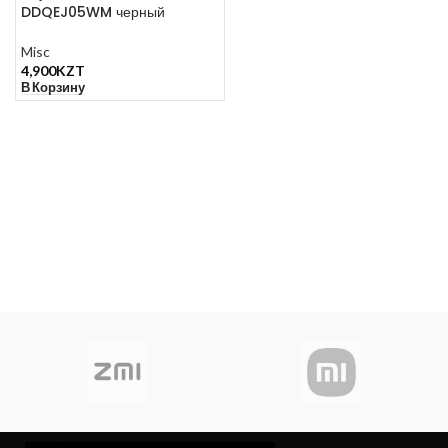
DDQEJ05WM черный
Misc
4,900
KZT
В Корзину