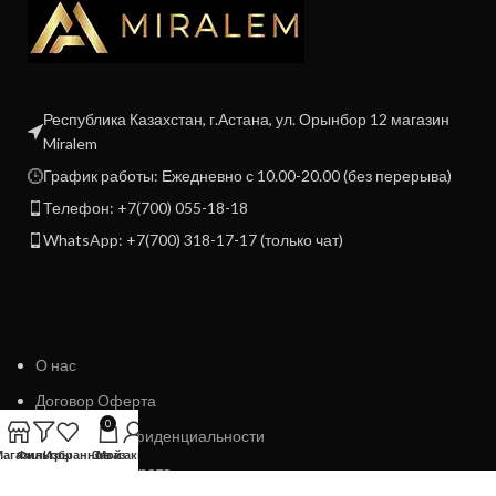
Республика Казахстан, г.Астана, ул. Орынбор 12 магазин
Miralem
График работы: Ежедневно с 10.00-20.00 (без перерыва)
Телефон: +7(700) 055-18-18
WhatsApp: +7(700) 318-17-17 (только чат)
О нас
Договор Оферта
0
Политика конфиденциальности
Магазин
Фильтры
Избранное
Заказ
Мой аккаунт
Политика возврата