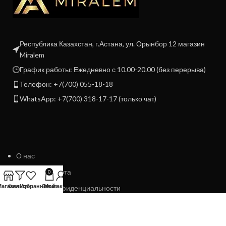
Республика Казахстан, г.Астана, ул. Орынбор 12 магазин
Miralem
График работы: Ежедневно с 10.00-20.00 (без перерыва)
Телефон: +7(700) 055-18-18
WhatsApp: +7(700) 318-17-17 (только чат)
О нас
Договор Оферта
0
Магазин
Фильтры
Избранное
Заказ
Мой аккаунт
Политика конфиденциальности
Политика возврата