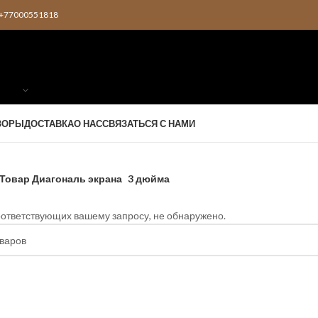
2 +77000551818
ЗОРЫ
ДОСТАВКА
О НАС
СВЯЗАТЬСЯ С НАМИ
Товар Диагональ экрана
3 дюйма
оответствующих вашему запросу, не обнаружено.