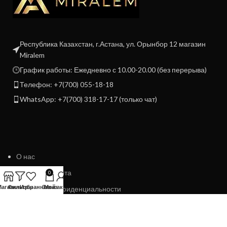
Республика Казахстан, г.Астана, ул. Орынбор 12 магазин
Miralem
График работы: Ежедневно с 10.00-20.00 (без перерыва)
Телефон: +7(700) 055-18-18
WhatsApp: +7(700) 318-17-17 (только чат)
О нас
Договор Оферта
0
Магазин
Фильтры
Избранное
Заказ
Мой аккаунт
Политика конфиденциальности
Политика возврата