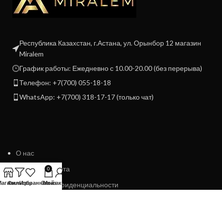
Республика Казахстан, г.Астана, ул. Орынбор 12 магазин
Miralem
График работы: Ежедневно с 10.00-20.00 (без перерыва)
Телефон: +7(700) 055-18-18
WhatsApp: +7(700) 318-17-17 (только чат)
О нас
Договор Оферта
0
Магазин
Фильтры
Избранное
Заказ
Мой аккаунт
Политика конфиденциальности
Политика возврата