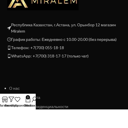
Республика Казахстан, г.Астана, ул. Орынбор 12 магазин
Miralem
График работы: Ежедневно с 10.00-20.00 (без перерыва)
Телефон: +7(700) 055-18-18
WhatsApp: +7(700) 318-17-17 (только чат)
О нас
Договор Оферта
0
Магазин
Фильтры
Избранное
Заказ
Мой аккаунт
Политика конфиденциальности
Политика возврата