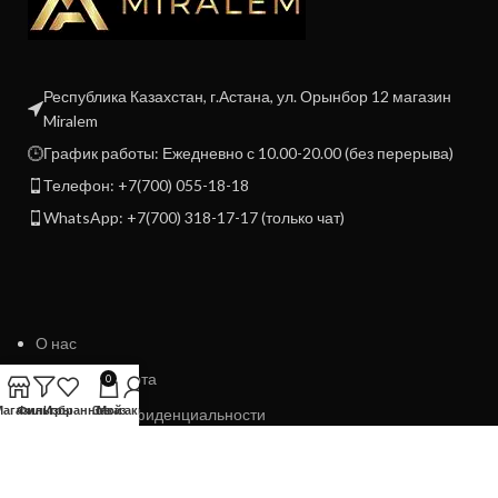
Республика Казахстан, г.Астана, ул. Орынбор 12 магазин
Miralem
График работы: Ежедневно с 10.00-20.00 (без перерыва)
Телефон: +7(700) 055-18-18
WhatsApp: +7(700) 318-17-17 (только чат)
О нас
Договор Оферта
0
Магазин
Фильтры
Избранное
Заказ
Мой аккаунт
Политика конфиденциальности
Политика возврата