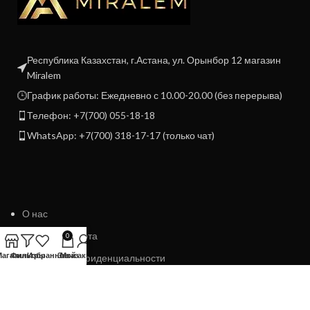
Республика Казахстан, г.Астана, ул. Орынбор 12 магазин
Miralem
График работы: Ежедневно с 10.00-20.00 (без перерыва)
Телефон: +7(700) 055-18-18
WhatsApp: +7(700) 318-17-17 (только чат)
О нас
Договор Оферта
0
Магазин
Фильтры
Избранное
Заказ
Мой аккаунт
Политика конфиденциальности
Политика возврата