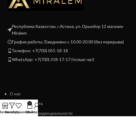
Республика Казахстан, г.Астана, ул. Орынбор 12 магазин
Miralem
График работы: Ежедневно с 10.00-20.00 (без перерыва)
Телефон: +7(700) 055-18-18
WhatsApp: +7(700) 318-17-17 (только чат)
О нас
Договор Оферта
0
Магазин
Фильтры
Избранное
Заказ
Мой аккаунт
Политика конфиденциальности
Политика возврата