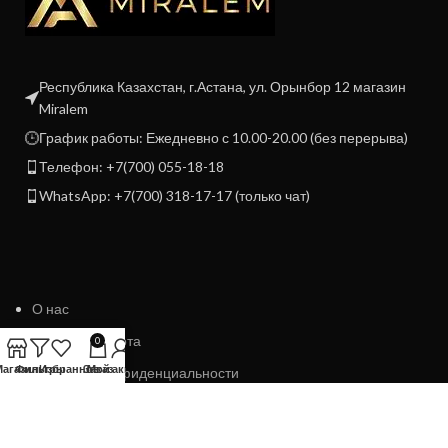
Республика Казахстан, г.Астана, ул. Орынбор 12 магазин
Miralem
График работы: Ежедневно с 10.00-20.00 (без перерыва)
Телефон: +7(700) 055-18-18
WhatsApp: +7(700) 318-17-17 (только чат)
О нас
Договор Оферта
0
Магазин
Фильтры
Избранное
Заказ
Мой аккаунт
Политика конфиденциальности
Политика возврата