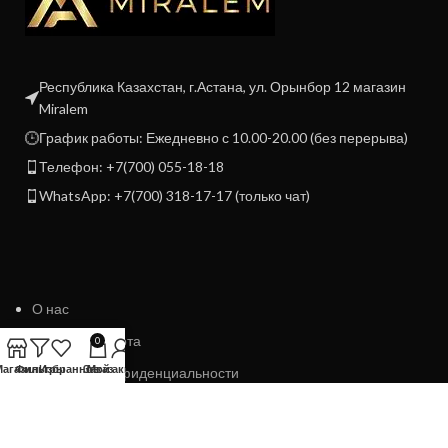
Республика Казахстан, г.Астана, ул. Орынбор 12 магазин
Miralem
График работы: Ежедневно с 10.00-20.00 (без перерыва)
Телефон: +7(700) 055-18-18
WhatsApp: +7(700) 318-17-17 (только чат)
О нас
Договор Оферта
0
Магазин
Фильтры
Избранное
Заказ
Мой аккаунт
Политика конфиденциальности
Политика возврата