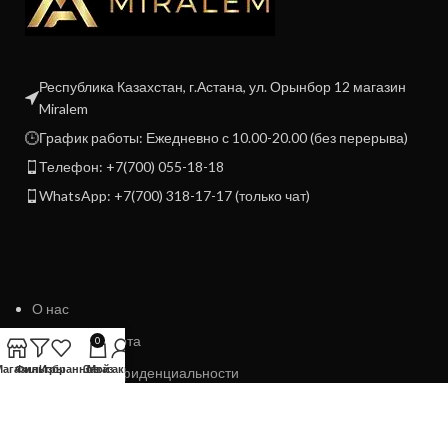
Республика Казахстан, г.Астана, ул. Орынбор 12 магазин
Miralem
График работы: Ежедневно с 10.00-20.00 (без перерыва)
Телефон: +7(700) 055-18-18
WhatsApp: +7(700) 318-17-17 (только чат)
О нас
Договор Оферта
0
Магазин
Фильтры
Избранное
Заказ
Мой аккаунт
Политика конфиденциальности
Политика возврата