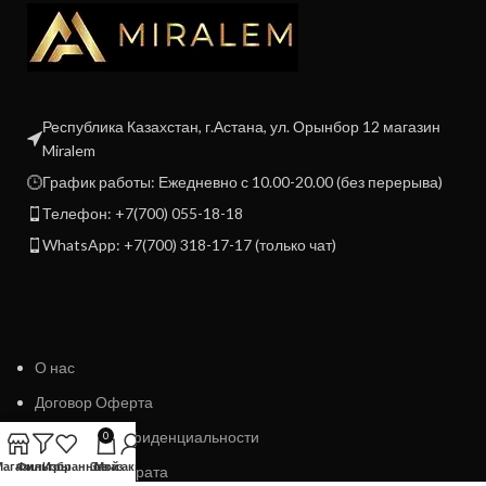
Республика Казахстан, г.Астана, ул. Орынбор 12 магазин
Miralem
График работы: Ежедневно с 10.00-20.00 (без перерыва)
Телефон: +7(700) 055-18-18
WhatsApp: +7(700) 318-17-17 (только чат)
О нас
Договор Оферта
Политика конфиденциальности
0
Магазин
Фильтры
Избранное
Заказ
Мой аккаунт
Политика возврата