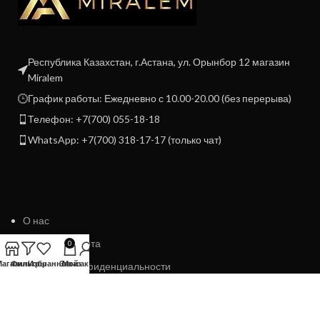
Республика Казахстан, г.Астана, ул. Орынбор 12 магазин
Miralem
График работы: Ежедневно с 10.00-20.00 (без перерыва)
Телефон: +7(700) 055-18-18
WhatsApp: +7(700) 318-17-17 (только чат)
О нас
Договор Оферта
0
Магазин
Фильтры
Избранное
Заказ
Мой аккаунт
Политика конфиденциальности
Политика возврата