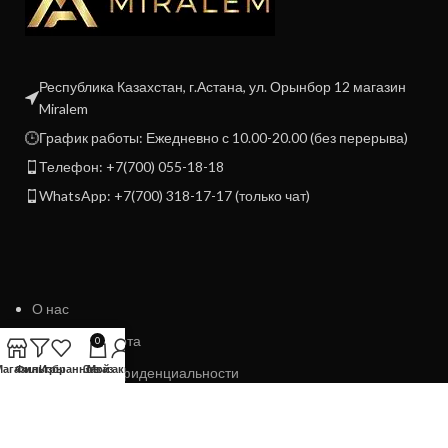
Республика Казахстан, г.Астана, ул. Орынбор 12 магазин
Miralem
График работы: Ежедневно с 10.00-20.00 (без перерыва)
Телефон: +7(700) 055-18-18
WhatsApp: +7(700) 318-17-17 (только чат)
О нас
Договор Оферта
0
Магазин
Фильтры
Избранное
Заказ
Мой аккаунт
Политика конфиденциальности
Политика возврата