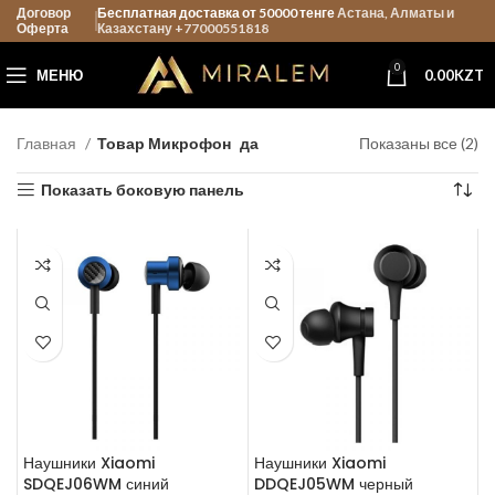
Договор
Бесплатная доставка от 50000 тенге
Астана, Алматы и
Оферта
Казахстану +77000551818
0
МЕНЮ
0.00
KZT
Главная
Товар Микрофон
да
Показаны все (2)
Показать боковую панель
Наушники Xiaomi
Наушники Xiaomi
SDQEJ06WM синий
DDQEJ05WM черный