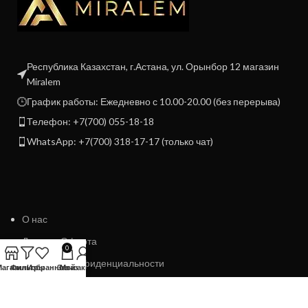
Республика Казахстан, г.Астана, ул. Орынбор 12 магазин
Miralem
График работы: Ежедневно с 10.00-20.00 (без перерыва)
Телефон: +7(700) 055-18-18
WhatsApp: +7(700) 318-17-17 (только чат)
О нас
Договор Оферта
0
Политика конфиденциальности
Магазин
Фильтры
Избранное
Заказ
Мой аккаунт
Политика возврата