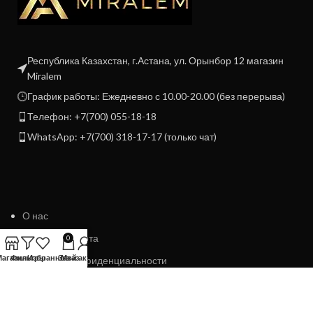
Республика Казахстан, г.Астана, ул. Орынбор 12 магазин
Miralem
График работы: Ежедневно с 10.00-20.00 (без перерыва)
Телефон: +7(700) 055-18-18
WhatsApp: +7(700) 318-17-17 (только чат)
О нас
Договор Оферта
0
Магазин
Фильтры
Избранное
Заказ
Мой аккаунт
Политика конфиденциальности
Политика возврата