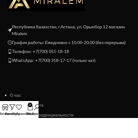
Республика Казахстан, г.Астана, ул. Орынбор 12 магазин
Miralem
График работы: Ежедневно с 10.00-20.00 (без перерыва)
Телефон: +7(700) 055-18-18
WhatsApp: +7(700) 318-17-17 (только чат)
О нас
Договор Оферта
0
Магазин
Фильтры
Избранное
Заказ
Мой аккаунт
Политика конфиденциальности
Политика возврата