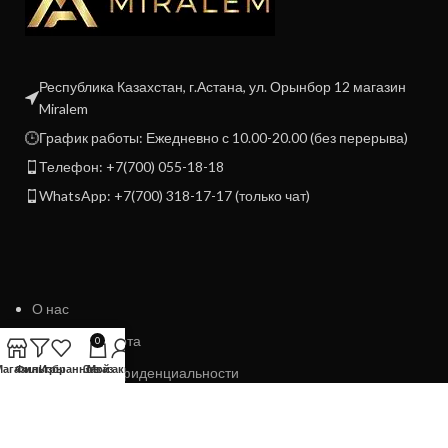
Республика Казахстан, г.Астана, ул. Орынбор 12 магазин
Miralem
График работы: Ежедневно с 10.00-20.00 (без перерыва)
Телефон: +7(700) 055-18-18
WhatsApp: +7(700) 318-17-17 (только чат)
О нас
Договор Оферта
0
Магазин
Фильтры
Избранное
Заказ
Мой аккаунт
Политика конфиденциальности
Политика возврата