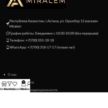
Республика Казахстан, г.Астана, ул. Орынбор 12 магазин
Miralem
График работы: Ежедневно с 10.00-20.00 (без перерыва)
Телефон: +7(700) 055-18-18
WhatsApp: +7(700) 318-17-17 (только чат)
О нас
Договор Оферта
0
Магазин
Фильтры
Избранное
Заказ
Мой аккаунт
Политика конфиденциальности
Политика возврата