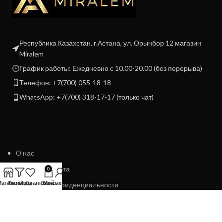
Республика Казахстан, г.Астана, ул. Орынбор 12 магазин
Miralem
График работы: Ежедневно с 10.00-20.00 (без перерыва)
Телефон: +7(700) 055-18-18
WhatsApp: +7(700) 318-17-17 (только чат)
О нас
Договор Оферта
0
Магазин
Фильтры
Избранное
Заказ
Мой аккаунт
Политика конфиденциальности
Политика возврата