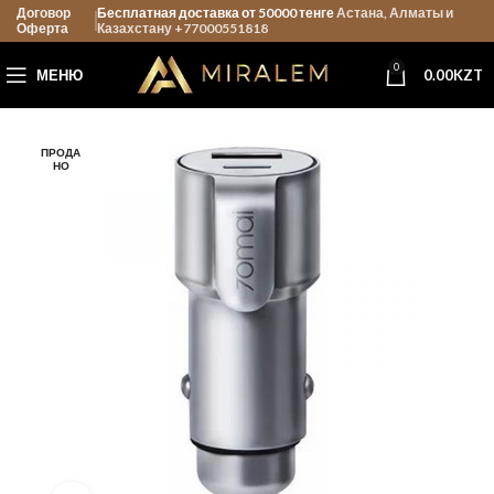
Договор
Бесплатная доставка от 50000 тенге
Астана, Алматы и
Оферта
Казахстану +77000551818
0
МЕНЮ
0.00
KZT
ПРОДА
НО