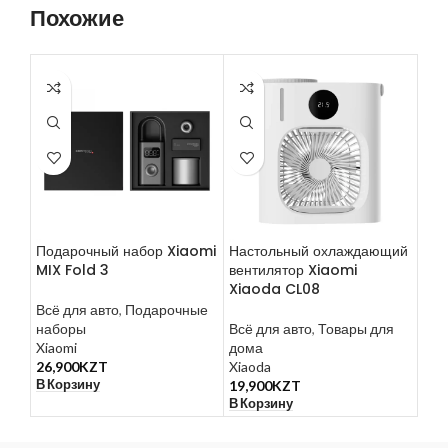
Похожие
Подарочный набор Xiaomi
Настольный охлаждающий
Пус
MIX Fold 3
вентилятор Xiaomi
уст
Xiaoda CL08
Jum
Mid
Всё для авто
,
Подарочные
наборы
Всё для авто
,
Товары для
Xiaomi
дома
Всё
26,900
KZT
Xiaoda
70m
В Корзину
19,900
KZT
55,
В Корзину
В К