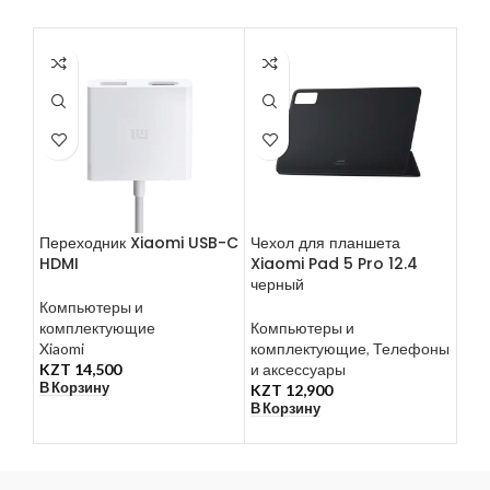
Переходник Xiaomi USB-C
Чехол для планшета
Мик
HDMI
Xiaomi Pad 5 Pro 12.4
USB
черный
YM
Компьютеры и
комплектующие
Компьютеры и
Ком
Xiaomi
комплектующие
,
Телефоны
ком
KZT
14,500
и аксессуары
Yhe
В Корзину
KZT
12,900
KZ
В Корзину
В К