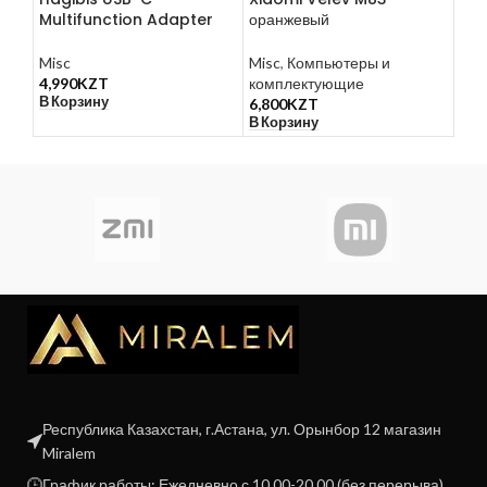
Multifunction Adapter
оранжевый
Mis
Misc
Misc
,
Компьютеры и
акс
4,990
KZT
комплектующие
5,0
В Корзину
В К
6,800
KZT
В Корзину
Республика Казахстан, г.Астана, ул. Орынбор 12 магазин
Miralem
График работы: Ежедневно с 10.00-20.00 (без перерыва)