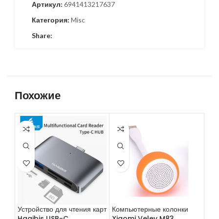
Артикул:
6941413217637
Категория:
Misc
Share:
Похожие
Устройство для чтения карт
Компьютерные колонки
Нау
Hagibis USB-C
Xiaomi Velev M83
SD