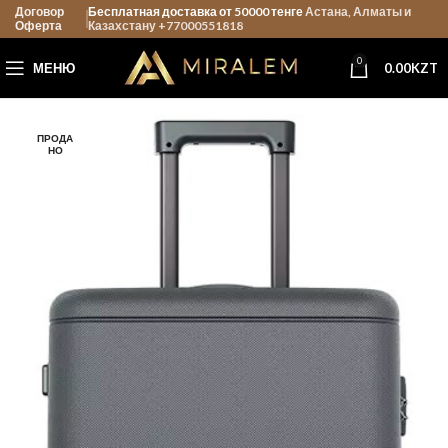
Договор
Бесплатная доставка от 50000 тенге
Астана, Алматы и
Оферта
Казахстану +77000551818
0
МЕНЮ
0.00
KZT
ПРОДА
НО