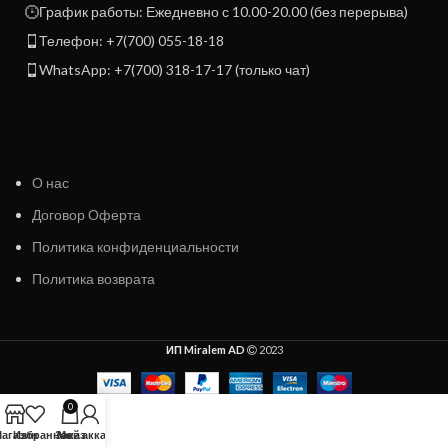
График работы: Ежедневно с 10.00-20.00 (без перерыва)
Телефон: +7(700) 055-18-18
WhatsApp: +7(700) 318-17-17 (только чат)
О нас
Договор Оферта
Политика конфиденциальности
Политика возврата
ИП Miralem AD
2023
0
агазин
Избранное
Заказ
Мой аккаунт