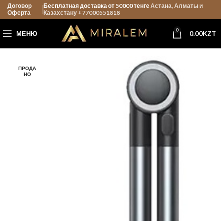
Договор
Бесплатная доставка от 50000 тенге
Астана, Алматы и
Оферта
Казахстану +77000551818
0
МЕНЮ
0.00
KZT
ПРОДА
НО