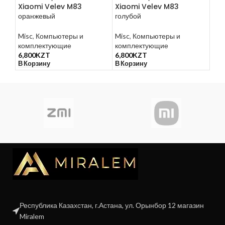
Xiaomi Velev M83
Xiaomi Velev M83
AEI
оранжевый
голубой
кла
Misc
,
Компьютеры и
Misc
,
Компьютеры и
Mis
комплектующие
комплектующие
17,
В К
6,800
KZT
6,800
KZT
В Корзину
В Корзину
Республика Казахстан, г.Астана, ул. Орынбор 12 магазин
Miralem