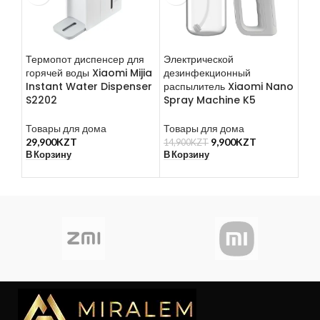
Термопот диспенсер для
Электрической
Xia
горячей воды Xiaomi Mijia
дезинфекционный
Qco
Instant Water Dispenser
распылитель Xiaomi Nano
Kni
S2202
Spray Machine K5
QXD
Товары для дома
Товары для дома
Mis
29,900
KZT
9,900
KZT
35,
14,900
KZT
В Корзину
В Корзину
В К