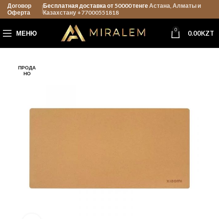
Договор
Бесплатная доставка от 50000 тенге
Астана, Алматы и
Оферта
Казахстану +77000551818
0
МЕНЮ
0.00
KZT
ПРОДА
НО