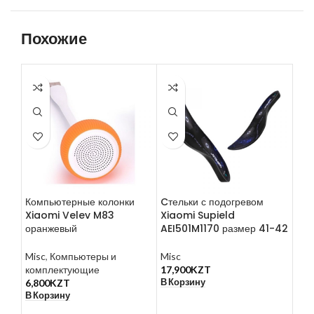
Похожие
Компьютерные колонки
Cтельки с подогревом
Нау
Xiaomi Velev M83
Xiaomi Supield
DD
оранжевый
AEI501M1170 размер 41-42
Mis
Misc
,
Компьютеры и
Misc
4,9
В К
комплектующие
17,900
KZT
В Корзину
6,800
KZT
В Корзину