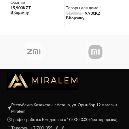
Quange
Тов
15,900
KZT
Товары для дома
1,5
В Корзину
В К
9,900
KZT
14,900
KZT
В Корзину
Республика Казахстан, г.Астана, ул. Орынбор 12 магазин
Miralem
График работы: Ежедневно с 10.00-20.00 (без перерыва)
Телефон: +7(700) 055-18-18