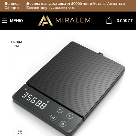
Договор
Бесплатная доставка от 50000 тенге
Астана, Алматы и
Оферта
Казахстану +77000551818
0
МЕНЮ
0.00
KZT
ПРОДА
НО
Нажмите, чтобы увеличить