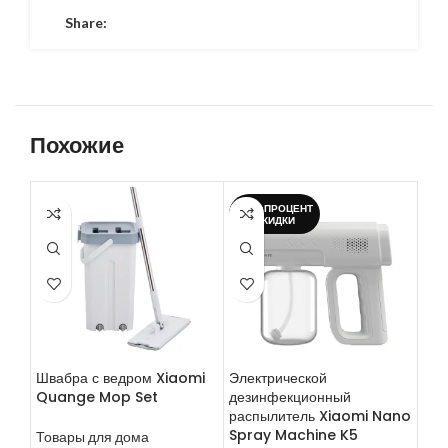
Share:
Похожие
-34%;ПРОЦЕНТ
СКИДКИ
Швабра с ведром Xiaomi
Электрической
Нас
Quange Mop Set
дезинфекционный
кат
распылитель Xiaomi Nano
MQ
Spray Machine K5
Товары для дома