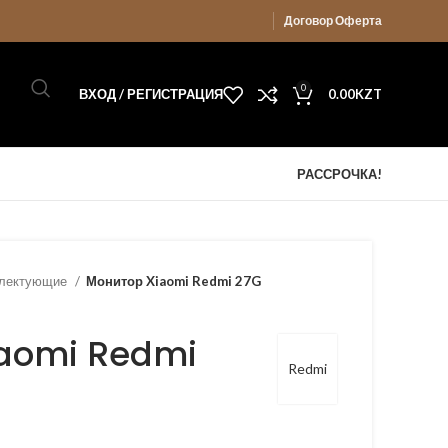
Договор Оферта
0
ВХОД / РЕГИСТРАЦИЯ
0.00
KZT
РАССРОЧКА!
плектующие
Монитор Xiaomi Redmi 27G
iaomi Redmi
Redmi