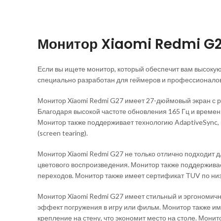
Монитор Xiaomi Redmi G2
Если вы ищете монитор, который обеспечит вам высокую 
специально разработан для геймеров и профессионалов
Монитор Xiaomi Redmi G27 имеет 27-дюймовый экран с р
Благодаря высокой частоте обновления 165 Гц и времен
Монитор также поддерживает технологию AdaptiveSync, 
(screen tearing).
Монитор Xiaomi Redmi G27 не только отлично подходит 
цветового воспроизведения. Монитор также поддерживае
переходов. Монитор также имеет сертификат TUV по низ
Монитор Xiaomi Redmi G27 имеет стильный и эргономичн
эффект погружения в игру или фильм. Монитор также им
крепление на стену, что экономит место на столе. Мон