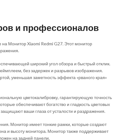
ров и профессионалов
е на Монитор Xiaomi Redmi G27. Этот монитор
бражения.
еспечивающей широкий угол обзора и быстрый отклик.
геймплеем, без задержек и разрывов изображения.
ртой, уменьшая заметность эффекта «рваного края»
ссиональную цветокалибровку, гарантирующую точность
оторые обеспечивают богатство и гладкость цветовых
 защищают ваши глаза от усталости и раздражения.
ения. Монитор имеет тонкие рамки, которые создают
лона и высоту монитора. Монитор также поддерживает
ложен на задней панели.