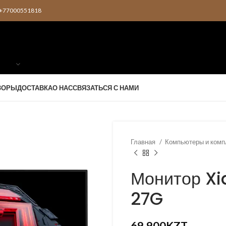
2 +77000551818
ЗОРЫ
ДОСТАВКА
О НАС
СВЯЗАТЬСЯ С НАМИ
Главная
Компьютеры и ком
Монитор X
27G
69,900
KZT
KZT