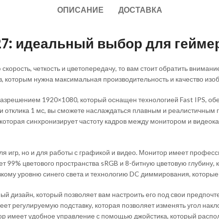
ОПИСАНИЕ
ДОСТАВКА
7: идеальный выбор для гейме
скорость, четкость и цветопередачу, то вам стоит обратить внимани
, которым нужна максимальная производительность и качество изо
азрешением 1920×1080, который оснащен технологией Fast IPS, об
и отклика 1 мс, вы сможете наслаждаться плавным и реалистичным 
которая синхронизирует частоту кадров между монитором и видеока
для игр, но и для работы с графикой и видео. Монитор имеет профе
т 99% цветового пространства sRGB и 8-битную цветовую глубину, к
кому уровню синего света и технологию DC диммирования, которые
ый дизайн, который позволяет вам настроить его под свои предпочт
еет регулируемую подставку, которая позволяет изменять угол нак
итор имеет удобное управление с помощью джойстика, который распо