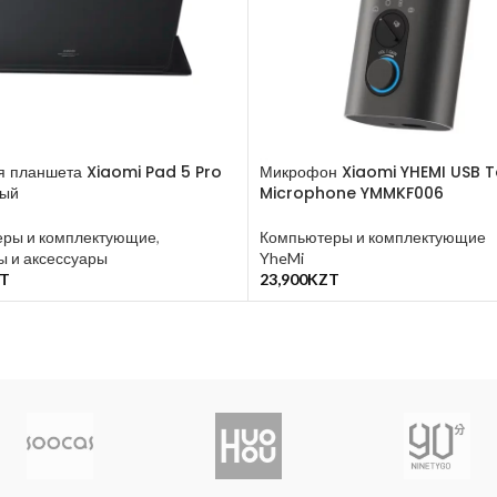
я планшета Xiaomi Pad 5 Pro
Микрофон Xiaomi YHEMI USB T
ный
Microphone YMMKF006
ры и комплектующие
,
Компьютеры и комплектующие
 и аксессуары
YheMi
T
23,900
KZT
у
В Корзину