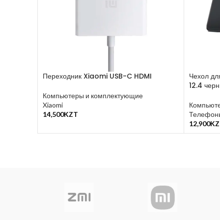
Переходник Xiaomi USB-C HDMI
Чехол дл
12.4 чер
Компьютеры и комплектующие
Xiaomi
Компьюте
14,500
KZT
Телефоны
В Корзину
12,900
KZ
В Корзин