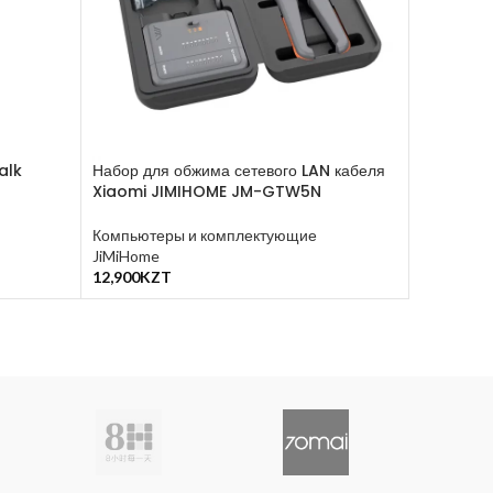
alk
Набор для обжима сетевого LAN кабеля
Коврик д
Xiaomi JIMIHOME JM-GTW5N
Компьюте
Компьютеры и комплектующие
Xiaomi
JiMiHome
2,500
KZT
В Корзину
12,900
KZT
В Корзину