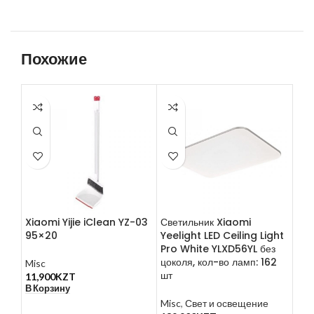
Похожие
Xiaomi Yijie iClean YZ-03
Светильник Xiaomi
Нау
95×20
Yeelight LED Ceiling Light
SD
Pro White YLXD56YL без
цоколя, кол-во ламп: 162
Misc
Mis
шт
11,900
KZT
акс
В Корзину
5,0
В К
Misc
,
Свет и освещение