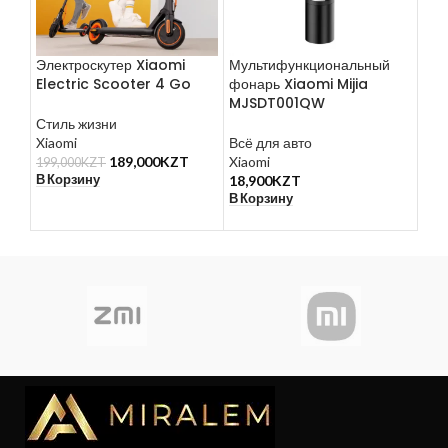
Электроскутер Xiaomi
Мультифункциональный
Пла
Electric Scooter 4 Go
фонарь Xiaomi Mijia
отж
MJSDT001QW
Yun
Стиль жизни
Xiaomi
Всё для авто
Кра
189,000
KZT
Xiaomi
Yun
199,000
KZT
В Корзину
18,900
KZT
12,
В Корзину
В К