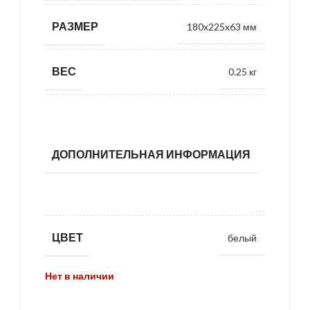
РАЗМЕР
180x225x63 мм
ВЕС
0.25 кг
встроен
аккумуля
на 1
ДОПОЛНИТЕЛЬНАЯ ИНФОРМАЦИЯ
mAh, до 
ча
автоном
раб
ЦВЕТ
белый
Нет в наличии