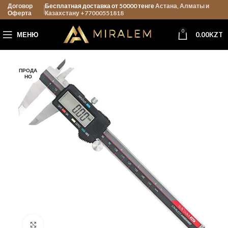
Договор
Бесплатная доставка от 50000 тенге
Астана, Алматы и
Оферта
Казахстану +77000551818
0
МЕНЮ
0.00
KZT
ПРОДА
НО
Нажмите, чтобы увеличить