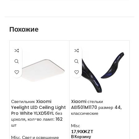
Похожие
Светильник Xiaomi
Xiaomi стельки
Xia
Yeelight LED Ceiling Light
AEI501M1170 размер 44,
Qco
Pro White YLXD56YL без
классические
Kni
цоколя, кол-во ламп: 162
QXD
шт
Misc
17,900
KZT
Mis
В Корзину
Misc
,
Свет и освещение
35,