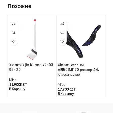
Похожие
Xiaomi Yijie iClean YZ-03
Xiaomi стельки
Зар
95×20
AEI501M1170 размер 44,
Xia
классические
CC0
Misc
11,900
KZT
Misc
Mis
В Корзину
17,900
KZT
13,
В Корзину
В К