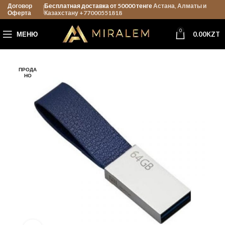
Договор
Бесплатная доставка от 50000 тенге
Астана, Алматы и
Оферта
Казахстану +77000551818
0
МЕНЮ
0.00
KZT
ПРОДА
НО