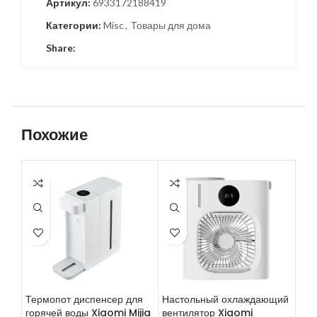
Артикул:
6933172188419
Категории:
Misc
,
Товары для дома
Share:
Похожие
-3
Термопот диспенсер для
Настольный охлаждающий
Эле
горячей воды Xiaomi Mijia
вентилятор Xiaomi
дез