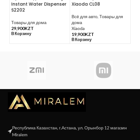
Instant Water Dispenser
Xiaoda CL08
рас
S2202
Spr
Всё для авто
,
Товары для
Товары для дома
дома
Тов
29,900
KZT
Xiaoda
14,9
В Корзину
В К
19,900
KZT
В Корзину
Республика Казахстан, г.Астана, ул. Орынбор 12 магазин
Miralem