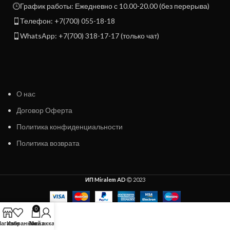
График работы: Ежедневно с 10.00-20.00 (без перерыва)
Телефон: +7(700) 055-18-18
WhatsApp: +7(700) 318-17-17 (только чат)
О нас
Договор Оферта
Политика конфиденциальности
Политика возврата
ИП Miralem AD
2023
0
агазин
Избранное
Заказ
Мой аккаунт