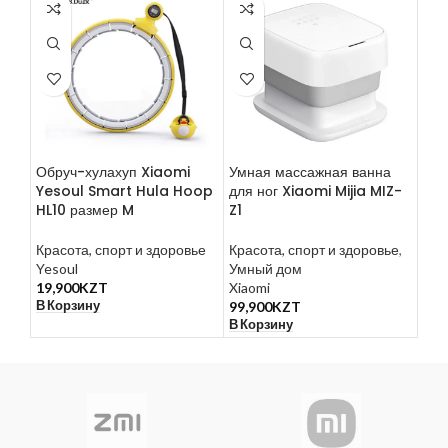
Обруч-хулахуп Xiaomi
Умная массажная ванна
Под
Yesoul Smart Hula Hoop
для ног Xiaomi Mijia MIZ-
Xi
HL10 размер M
Z1
Кра
Красота, спорт и здоровье
Красота, спорт и здоровье
,
Под
Yesoul
Умный дом
Xia
19,900
KZT
Xiaomi
15,
В Корзину
В К
99,900
KZT
В Корзину