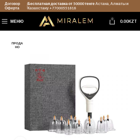
Договор
Бесплатная доставка от 50000 тенге
Астана, Алматы и
Оферта
Казахстану +77000551818
0
МЕНЮ
0.00
KZT
ПРОДА
НО