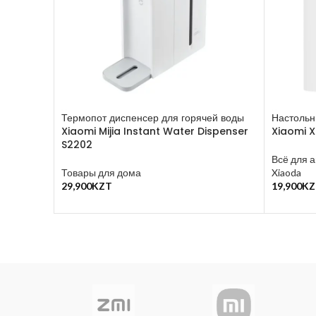
Термопот диспенсер для горячей воды
Настольн
Xiaomi Mijia Instant Water Dispenser
Xiaomi 
S2202
Всё для а
Товары для дома
Xiaoda
29,900
KZT
19,900
KZ
В Корзину
В Корзин