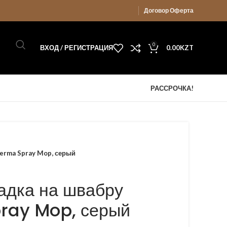
Договор Оферта
0
ВХОД / РЕГИСТРАЦИЯ
0.00
KZT
РАССРОЧКА!
eerma Spray Mop, серый
адка на швабру
ray Mop, серый