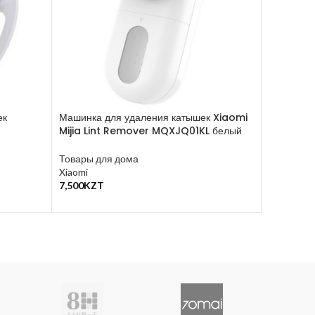
ек
Машинка для удаления катышек Xiaomi
Ультрафи
Mijia Lint Remover MQXJQ01KL белый
щёток Xi
Товары для дома
Товары д
Xiaomi
17,500
KZ
В Корзину
7,500
KZT
В Корзину