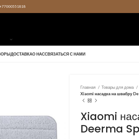
2 +77000551818
ЗОРЫ
ДОСТАВКА
О НАС
СВЯЗАТЬСЯ С НАМИ
Главная
Товары для дома
Xiaomi насадка на швабру D
Xiaomi нас
Deerma Sp
KZT