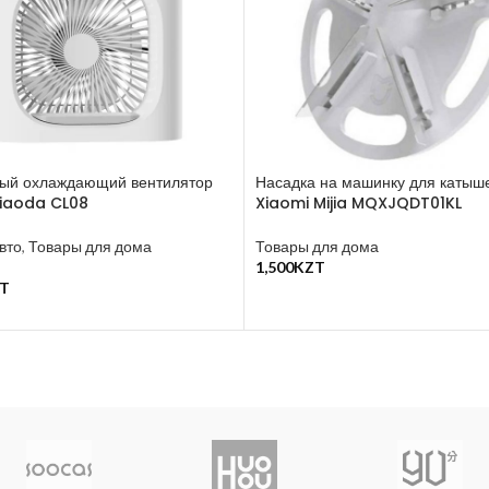
ый охлаждающий вентилятор
Насадка на машинку для катыш
Xiaoda CL08
Xiaomi Mijia MQXJQDT01KL
вто
,
Товары для дома
Товары для дома
1,500
KZT
В Корзину
T
у