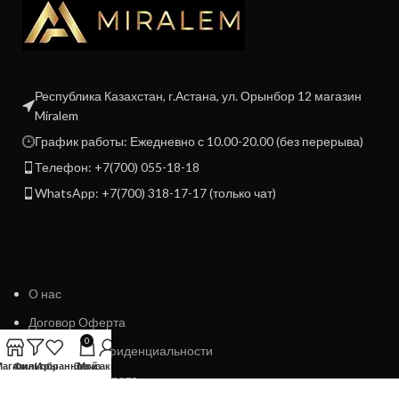
Республика Казахстан, г.Астана, ул. Орынбор 12 магазин
Miralem
График работы: Ежедневно с 10.00-20.00 (без перерыва)
Телефон: +7(700) 055-18-18
WhatsApp: +7(700) 318-17-17 (только чат)
О нас
Договор Оферта
0
Политика конфиденциальности
Магазин
Фильтры
Избранное
Заказ
Мой аккаунт
Политика возврата