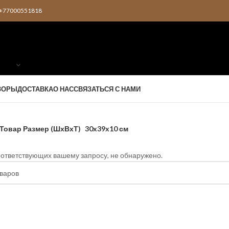
2 +77000551818
ЗОРЫ
ДОСТАВКА
О НАС
СВЯЗАТЬСЯ С НАМИ
Товар Размер (ШхВхТ)
30x39x10 см
оответствующих вашему запросу, не обнаружено.