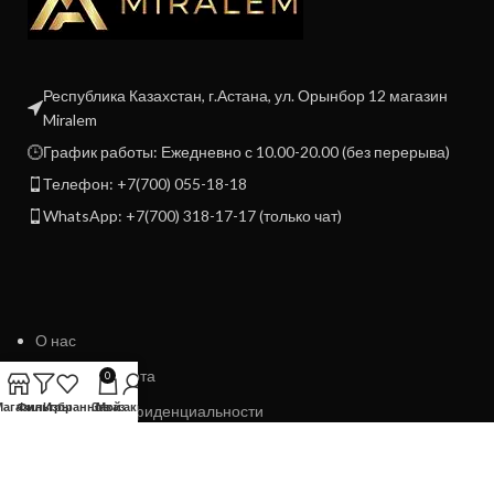
Республика Казахстан, г.Астана, ул. Орынбор 12 магазин
Miralem
График работы: Ежедневно с 10.00-20.00 (без перерыва)
Телефон: +7(700) 055-18-18
WhatsApp: +7(700) 318-17-17 (только чат)
О нас
Договор Оферта
0
Магазин
Фильтры
Избранное
Заказ
Мой аккаунт
Политика конфиденциальности
Политика возврата