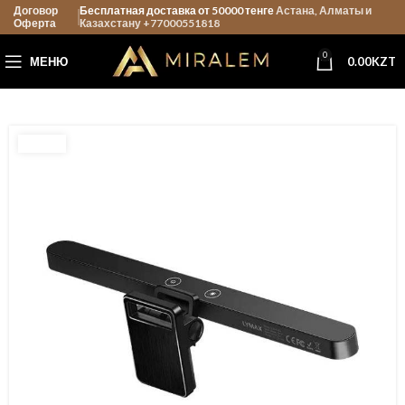
Договор
Бесплатная доставка от 50000 тенге
Астана, Алматы и
Оферта
Казахстану +77000551818
0
МЕНЮ
0.00
KZT