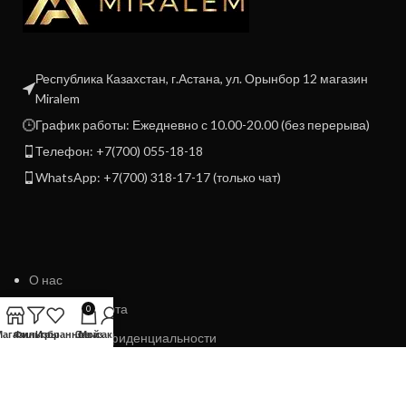
Республика Казахстан, г.Астана, ул. Орынбор 12 магазин
Miralem
График работы: Ежедневно с 10.00-20.00 (без перерыва)
Телефон: +7(700) 055-18-18
WhatsApp: +7(700) 318-17-17 (только чат)
О нас
Договор Оферта
0
Магазин
Фильтры
Избранное
Заказ
Мой аккаунт
Политика конфиденциальности
Политика возврата