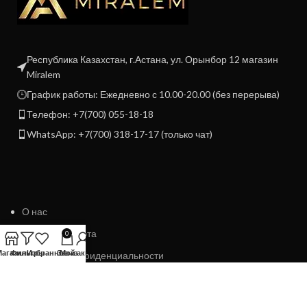
Республика Казахстан, г.Астана, ул. Орынбор 12 магазин
Miralem
График работы: Ежедневно с 10.00-20.00 (без перерыва)
Телефон: +7(700) 055-18-18
WhatsApp: +7(700) 318-17-17 (только чат)
О нас
Договор Оферта
0
Магазин
Фильтры
Избранное
Заказ
Мой аккаунт
Политика конфиденциальности
Политика возврата