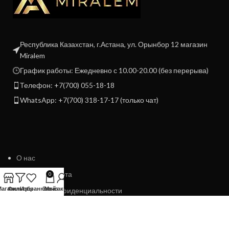
Республика Казахстан, г.Астана, ул. Орынбор 12 магазин
Miralem
График работы: Ежедневно с 10.00-20.00 (без перерыва)
Телефон: +7(700) 055-18-18
WhatsApp: +7(700) 318-17-17 (только чат)
О нас
Договор Оферта
0
Магазин
Фильтры
Избранное
Заказ
Мой аккаунт
Политика конфиденциальности
Политика возврата