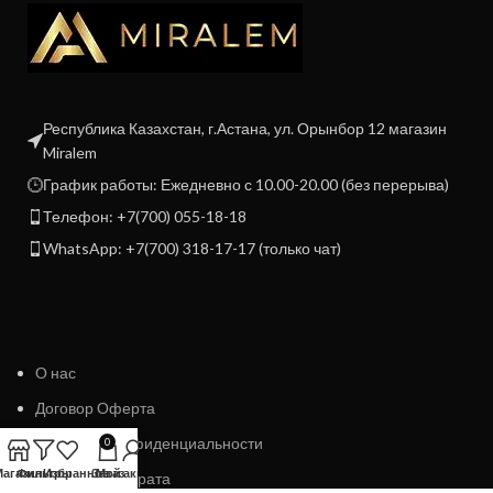
Республика Казахстан, г.Астана, ул. Орынбор 12 магазин
Miralem
График работы: Ежедневно с 10.00-20.00 (без перерыва)
Телефон: +7(700) 055-18-18
WhatsApp: +7(700) 318-17-17 (только чат)
О нас
Договор Оферта
Политика конфиденциальности
0
Магазин
Фильтры
Избранное
Заказ
Мой аккаунт
Политика возврата