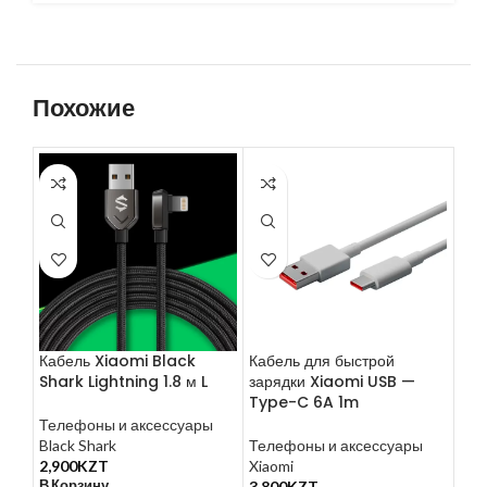
Похожие
Кабель Xiaomi Black
Кабель для быстрой
Спо
Shark Lightning 1.8 м L
зарядки Xiaomi USB —
Gui
Type-C 6A 1m
Телефоны и аксессуары
Тел
Black Shark
Телефоны и аксессуары
Gui
2,900
KZT
Xiaomi
5,9
В Корзину
В К
3,800
KZT